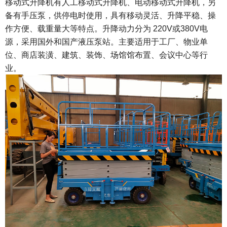
移动式升降机有人工移动式升降机、电动移动式升降机，另
备有手压泵，供停电时使用，具有移动灵活、升降平稳、操
作方便、载重量大等特点。升降动力分为
220V
或
380V
电
源，采用国外和国产液压泵站。主要适用于工厂、物业单
位、商店装潢、建筑、装饰、场馆馆布置、会议中心等行
业。